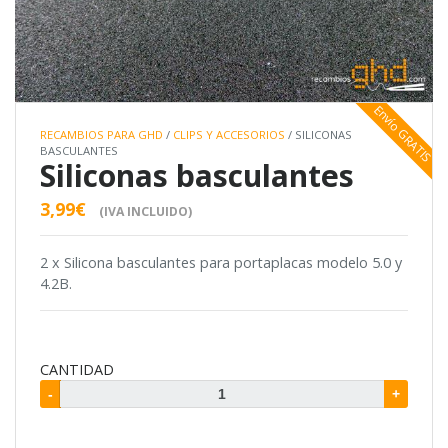
Envío GRATIS
RECAMBIOS PARA GHD
/
CLIPS Y ACCESORIOS
/ SILICONAS
BASCULANTES
Siliconas basculantes
3,99€
(IVA INCLUIDO)
2 x Silicona basculantes para portaplacas modelo 5.0 y
4.2B.
CANTIDAD